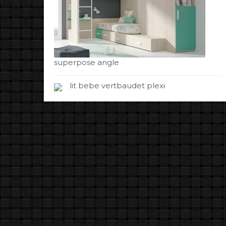
superpose angle
lit bebe vertbaudet plexi