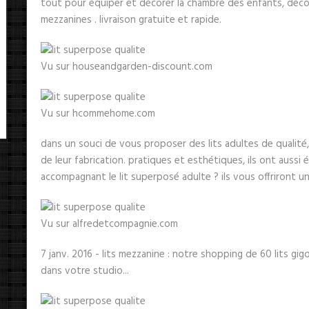
tout pour équiper et décorer la chambre des enfants, décou
mezzanines . livraison gratuite et rapide.
Vu sur houseandgarden-discount.com
Vu sur hcommehome.com
dans un souci de vous proposer des lits adultes de qualité
de leur fabrication. pratiques et esthétiques, ils ont aussi
accompagnant le lit superposé adulte ? ils vous offriront un 
Vu sur alfredetcompagnie.com
7 janv. 2016 - lits mezzanine : notre shopping de 60 lits gi
dans votre studio...