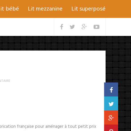
lit bébé
Lit mezzanine
Lit superposé
TAIRE
rication française pour aménager à tout petit prix