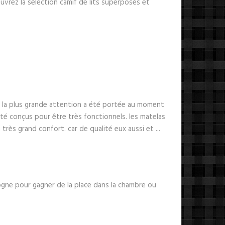
vrez la sélection camif de lits superposés et
, la plus grande attention a été portée au moment
 été conçus pour être très fonctionnels. les matelas
très grand confort. car de qualité eux aussi et ...
gogne pour gagner de la place dans la chambre ou