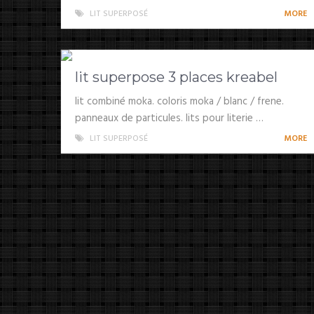
LIT SUPERPOSÉ
MORE
lit superpose 3 places kreabel
lit combiné moka. coloris moka / blanc / frene.
panneaux de particules. lits pour literie …
LIT SUPERPOSÉ
MORE