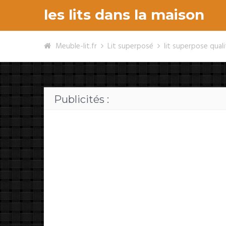
les lits dans la maison
Meuble-lit.fr
Lit superposé
lit superpose qual
Publicités :