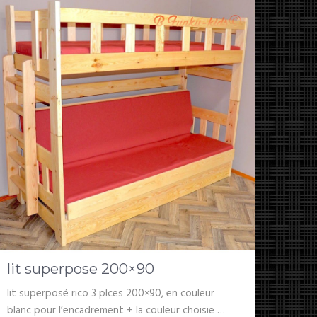
lit superpose 200×90
lit superposé rico 3 plces 200×90, en couleur
blanc pour l’encadrement + la couleur choisie …