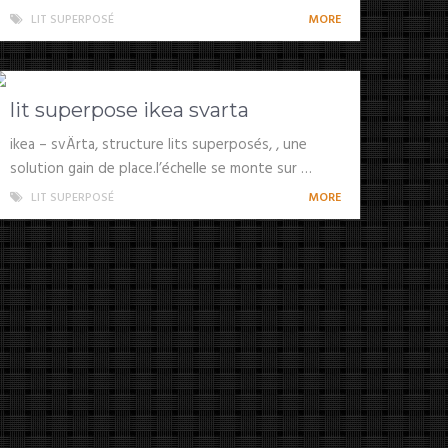
LIT SUPERPOSÉ
MORE
lit superpose ikea svarta
ikea – svÄrta, structure lits superposés, , une
solution gain de place.l’échelle se monte sur …
LIT SUPERPOSÉ
MORE