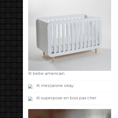
lit bebe americain
lit mezzanine okay
lit superpose en bois pas cher