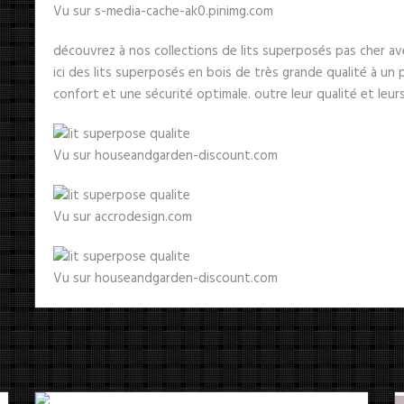
Vu sur s-media-cache-ak0.pinimg.com
découvrez à nos collections de lits superposés pas cher av
ici des lits superposés en bois de très grande qualité à un p
confort et une sécurité optimale. outre leur qualité et leurs
Vu sur houseandgarden-discount.com
Vu sur accrodesign.com
Vu sur houseandgarden-discount.com