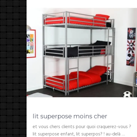
lit superpose moins cher
et vous chers clients pour quoi craquerez-vous ?
lit superpose enfant, lit superpos? ! au-delà …