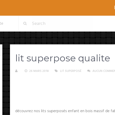
ite
lit superpose qualite
26 MARS 2018
LIT SUPERPOSÉ
AUCUN COMMEN
découvrez nos lits superposés enfant en bois massif de fab