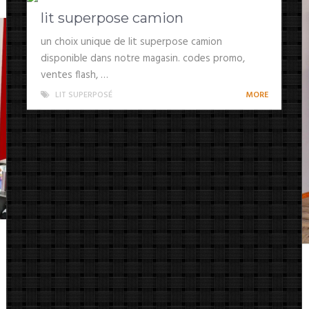
lit superpose camion
un choix unique de lit superpose camion
disponible dans notre magasin. codes promo,
ventes flash, …
LIT SUPERPOSÉ
MORE