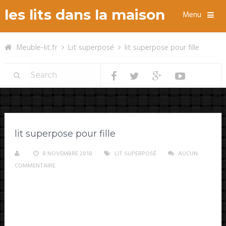
les lits dans la maison
Menu
Meuble-lit.fr
Lit superposé
lit superpose pour fille
lit superpose pour fille
8 NOVEMBRE 2018
LIT SUPERPOSÉ
AUCUN
COMMENTAIRE