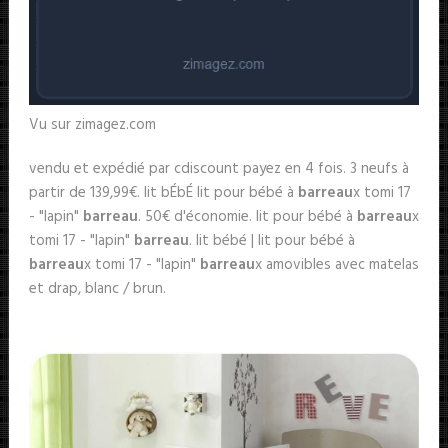
Vu sur zimagez.com
vendu et expédié par cdiscount payez en 4 fois. 3 neufs à
partir de 139,99€. lit bÉbÉ lit pour bébé à
barreau
x tomi 17
- "lapin"
barreau
. 50€ d'économie. lit pour bébé à
barreau
x
tomi 17 - "lapin"
barreau
. lit bébé | lit pour bébé à
barreau
x tomi 17 - "lapin"
barreau
x amovibles avec matelas
et drap, blanc / brun.