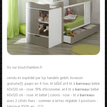
Vu sur boutchambre.fr
vendu et expédié par lcp handels gmbh. livraison
gratuite(1). payez en 4 fois. lit bÉbÉ at4 lit à
barreau
x bébé
60x120 cm - rose. 19% d'économie. at4 lit à
barreau
x bébé
60x120 cm - rose. lit bébé | coloris : rose - lit à
barreau
x
avec 2 côtés fixes - sommier à lattes réglable 3 positions -
fabriqué 100% en... (22).