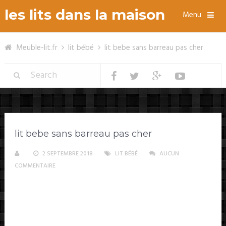
les lits dans la maison
Menu
Meuble-lit.fr
lit bébé
lit bebe sans barreau pas cher
lit bebe sans barreau pas cher
2 SEPTEMBRE 2018
LIT BÉBÉ
AUCUN
COMMENTAIRE