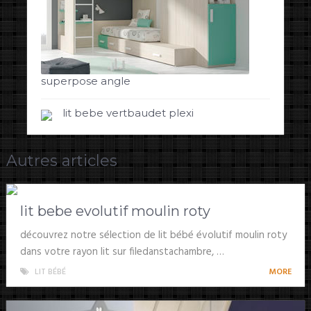
superpose angle
lit bebe vertbaudet plexi
Autres articles
lit bebe evolutif moulin roty
découvrez notre sélection de lit bébé évolutif moulin roty
dans votre rayon lit sur filedanstachambre, …
LIT BÉBÉ
MORE