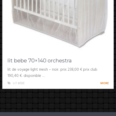
lit bebe 70×140 orchestra
lit de voyage light mesh – noir. prix 238,00 € prix club
190,40 €. disponible …
LIT BÉBÉ
MORE