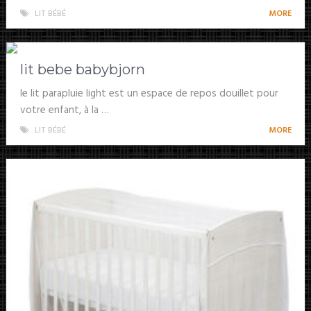
LIT BÉBÉ
MORE
lit bebe babybjorn
le lit parapluie light est un espace de repos douillet pour
votre enfant, à la …
LIT BÉBÉ
MORE