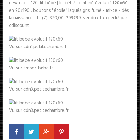
new nao - 120. lit bébé | lit bébé combiné évolutif
120x60
en 90x190 : boutons "étoile" laqués gris fumé - mixte - dès
la naissance - l... (7). 370,00. 299€99. vendu et expédié par
cdiscount
Vu sur cdn1.petitechambre.fr
Vu sur tresor-bebe.fr
Vu sur cdn3.petitechambre.fr
Vu sur cdn3.petitechambre.fr