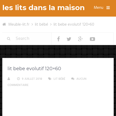
les lits dans la maison
Menu
Meuble-lit.fr
lit bébé
lit bebe evolutif 120×60
lit bebe evolutif 120×60
9 JUILLET 2018
LIT BÉBÉ
AUCUN
COMMENTAIRE