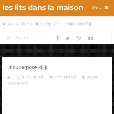
les lits dans la maison
Menu
Meuble-lit.fr
Lit superposé
lit superpose kijiji
lit superpose kijiji
23 JANVIER 2019
LIT SUPERPOSÉ
AUCUN
COMMENTAIRE