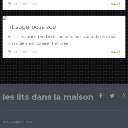
LIT SUPERPOSÉ
MORE
lit superpose zoe
le lit mezzanine tendance zoe offre beaucoup de place sur
un faible encombrement et crée …
LIT SUPERPOSÉ
MORE
les lits dans la maison
© Copyright 2026.