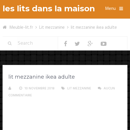
les lits dans la maison
Menu
Meuble-lit.fr
Lit mezzanine
lit mezzanine ikea adulte
lit mezzanine ikea adulte
10 NOVEMBRE 2018
LIT MEZZANINE
AUCUN
COMMENTAIRE