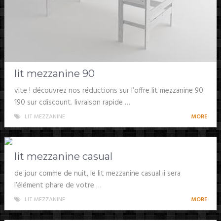
lit mezzanine 90
vite ! découvrez nos réductions sur l’offre lit mezzanine 90
190 sur cdiscount. livraison rapide …
LIT MEZZANINE
MORE
lit mezzanine casual
de jour comme de nuit, le lit mezzanine casual ii sera
l’élément phare de votre …
LIT MEZZANINE
MORE