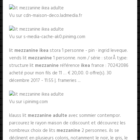
Vu sur cdn-maison-deco.ladmedia.fr
Vu sur s-media-cache-ak0.pinimg.com
lit
mezzanine ikea
stora 1 personne - pin · ingrid leveque.
vends lit
mezzanine
1 personne. nom / série : storÅ type:
structure lit
mezzanine
référence
ikea
france : 70242086
acheté pour mon fils de 11 … € 20,00. 0 offre(s). 30
décembre 2017 - 11:55 |. frameries ...
Vu sur i.pinimg.com
klauss lit
mezzanine adulte
avec sommier contempor.
parcourez le rayon maison de cdiscount et découvrez les
nombreux choix de lits
mezzanine
2 personnes. ils se
déclinent en plusieurs coloris, notamment le noir, le gris, le