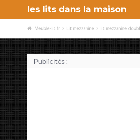
les lits dans la maison
Meuble-lit.fr
Lit mezzanine
lit mezzanine doub
Publicités :