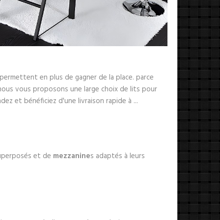
permettent en plus de gagner de la place. parce
 nous vous proposons une large choix de lits pour
z et bénéficiez d'une livraison rapide à ...
superposés et de
mezzanine
s adaptés à leurs