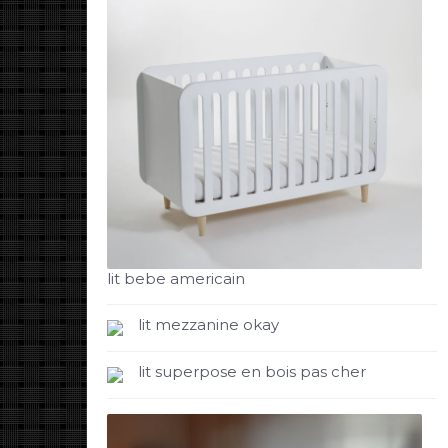
lit bebe americain
lit mezzanine okay
lit superpose en bois pas cher