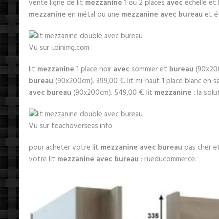
vente ligne de lit
mezzanine
1 ou 2 places
avec
échelle et 
mezzanine
en métal ou une
mezzanine avec bureau
et é
Vu sur i.pinimg.com
lit
mezzanine
1 place noir
avec
sommier et
bureau
(90x200
bureau
(90x200cm). 399,00 €. lit mi-haut 1 place blanc en sap
avec bureau
(90x200cm). 549,00 €. lit
mezzanine
: la solu
Vu sur teachoverseas.info
pour acheter votre lit
mezzanine avec bureau
pas cher et
votre lit
mezzanine avec bureau
: rueducommerce.