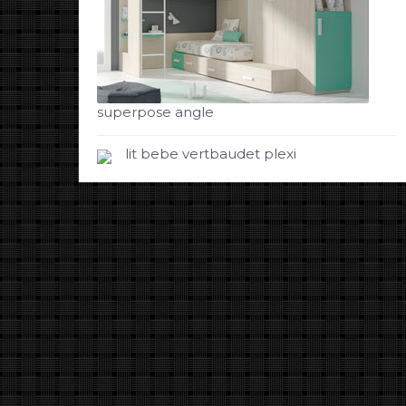
superpose angle
lit bebe vertbaudet plexi