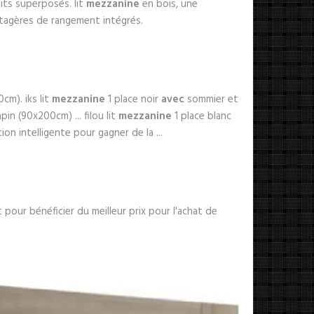
lits superposés. lit
mezzanine
en bois, une
tagères de rangement intégrés.
cm). iks lit
mezzanine
1 place noir
avec
sommier et
in (90x200cm) ... filou lit
mezzanine
1 place blanc
tion intelligente pour gagner de la ...
 pour bénéficier du meilleur prix pour l'achat de