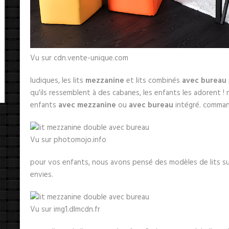
Vu sur cdn.vente-unique.com
ludiques, les lits
mezzanine
et lits combinés
avec bureau
qu'ils ressemblent à des cabanes, les enfants les adorent !
enfants
avec mezzanine
ou
avec bureau
intégré. commande
Vu sur photomojo.info
pour vos enfants, nous avons pensé des modèles de lits 
envies.
Vu sur img1.dlmcdn.fr