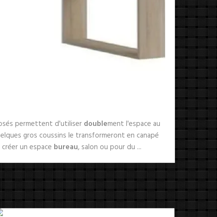
osés permettent d'utiliser
double
ment l'espace au
 quelques gros coussins le transformeront en canapé
r créer un espace
bureau
, salon ou pour du ...