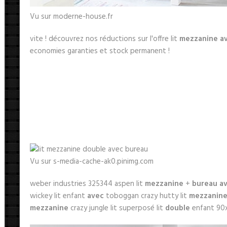
Vu sur moderne-house.fr
vite ! découvrez nos réductions sur l'offre lit
mezzanine a
economies garanties et stock permanent !
Vu sur s-media-cache-ak0.pinimg.com
weber industries 325344 aspen lit
mezzanine
+
bureau a
wickey lit enfant
avec
toboggan crazy hutty lit
mezzanin
mezzanine
crazy jungle lit superposé lit
double
enfant 9