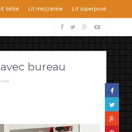
lit bébé
Lit mezzanine
Lit superposé
 avec bureau
TAIRE