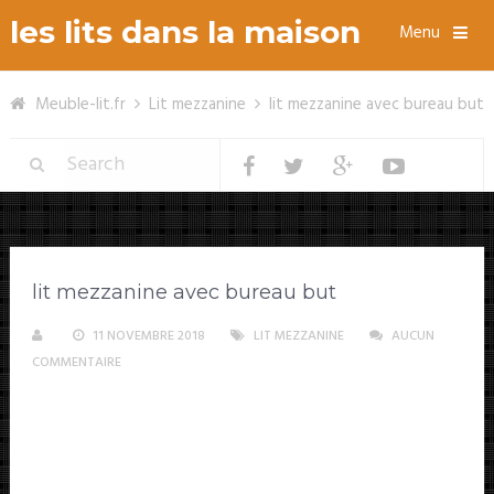
les lits dans la maison
Menu
Meuble-lit.fr
Lit mezzanine
lit mezzanine avec bureau but
lit mezzanine avec bureau but
11 NOVEMBRE 2018
LIT MEZZANINE
AUCUN
COMMENTAIRE