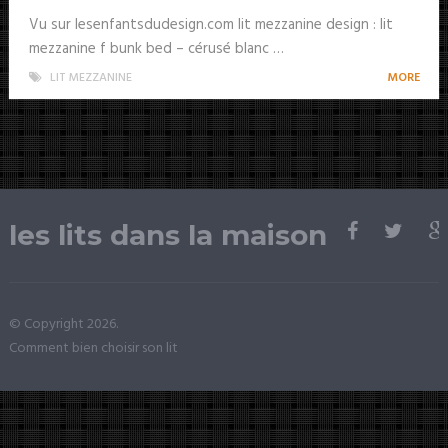
Vu sur lesenfantsdudesign.com lit mezzanine design : lit
mezzanine f bunk bed – cérusé blanc …
LIT MEZZANINE
MORE
les lits dans la maison
© Copyright 2026.
Comment bien choisir son lit