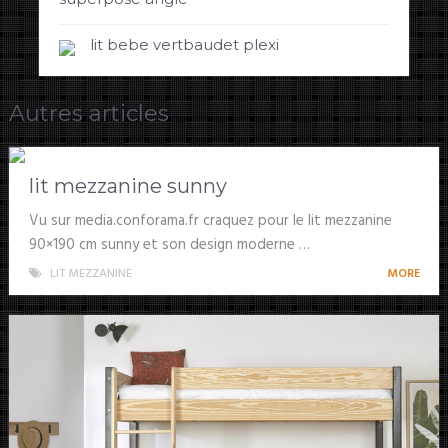
lit bebe vertbaudet plexi
Autres articles
lit mezzanine sunny
Vu sur media.conforama.fr craquez pour le lit mezzanine
90×190 cm sunny et son design moderne …
LIT MEZZANINE
MORE