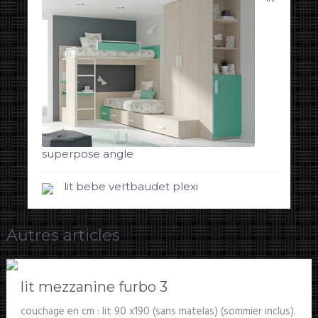
superpose angle
lit bebe vertbaudet plexi
Autres articles
lit mezzanine furbo 3
couchage en cm : lit 90 x190 (sans matelas) (sommier inclus).