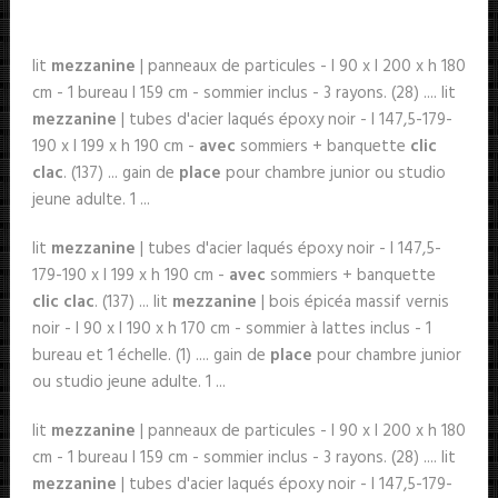
lit
mezzanine
| panneaux de particules - l 90 x l 200 x h 180
cm - 1 bureau l 159 cm - sommier inclus - 3 rayons. (28) .... lit
mezzanine
| tubes d'acier laqués époxy noir - l 147,5-179-
190 x l 199 x h 190 cm -
avec
sommiers + banquette
clic
clac
. (137) ... gain de
place
pour chambre junior ou studio
jeune adulte. 1 ...
lit
mezzanine
| tubes d'acier laqués époxy noir - l 147,5-
179-190 x l 199 x h 190 cm -
avec
sommiers + banquette
clic clac
. (137) ... lit
mezzanine
| bois épicéa massif vernis
noir - l 90 x l 190 x h 170 cm - sommier à lattes inclus - 1
bureau et 1 échelle. (1) .... gain de
place
pour chambre junior
ou studio jeune adulte. 1 ...
lit
mezzanine
| panneaux de particules - l 90 x l 200 x h 180
cm - 1 bureau l 159 cm - sommier inclus - 3 rayons. (28) .... lit
mezzanine
| tubes d'acier laqués époxy noir - l 147,5-179-