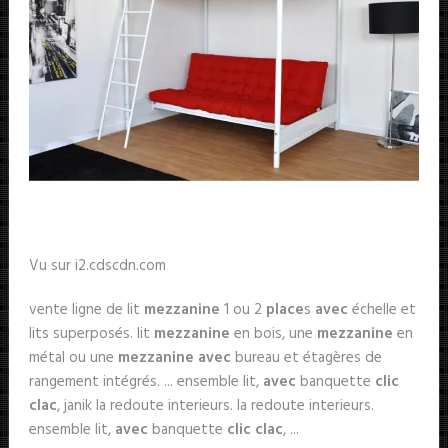
Vu sur i2.cdscdn.com
vente ligne de lit
mezzanine
1 ou 2
place
s
avec
échelle et
lits superposés. lit
mezzanine
en bois, une
mezzanine
en
métal ou une
mezzanine avec
bureau et étagères de
rangement intégrés. ... ensemble lit,
avec
banquette
clic
clac
, janik la redoute interieurs. la redoute interieurs.
ensemble lit,
avec
banquette
clic clac
, ...