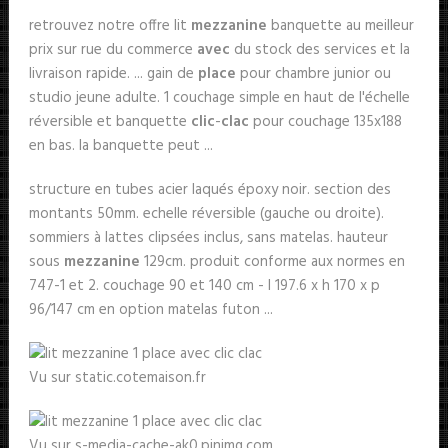
retrouvez notre offre lit
mezzanine
banquette au meilleur
prix sur rue du commerce
avec
du stock des services et la
livraison rapide. ... gain de
place
pour chambre junior ou
studio jeune adulte. 1 couchage simple en haut de l'échelle
réversible et banquette
clic
-
clac
pour couchage 135x188
en bas. la banquette peut ...
structure en tubes acier laqués époxy noir. section des
montants 50mm. echelle réversible (gauche ou droite).
sommiers à lattes clipsées inclus, sans matelas. hauteur
sous
mezzanine
129cm. produit conforme aux normes en
747-1 et 2. couchage 90 et 140 cm - l 197.6 x h 170 x p
96/147 cm en option matelas futon ...
Vu sur static.cotemaison.fr
Vu sur s-media-cache-ak0.pinimg.com