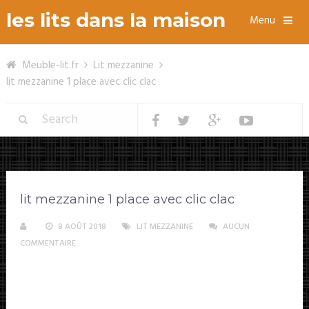
les lits dans la maison
Menu
Meuble-lit.fr
Lit mezzanine
lit mezzanine 1 place avec clic clac
lit mezzanine 1 place avec clic clac
8 AOÛT 2018
LIT MEZZANINE
AUCUN
COMMENTAIRE