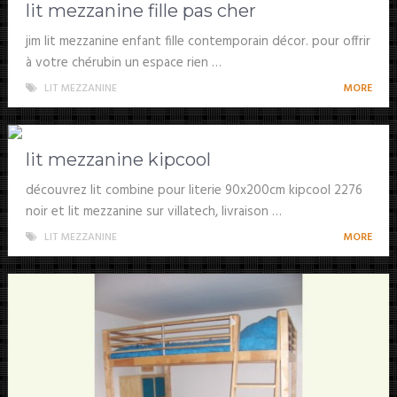
lit mezzanine fille pas cher
jim lit mezzanine enfant fille contemporain décor. pour offrir
à votre chérubin un espace rien …
LIT MEZZANINE
MORE
lit mezzanine kipcool
découvrez lit combine pour literie 90x200cm kipcool 2276
noir et lit mezzanine sur villatech, livraison …
LIT MEZZANINE
MORE