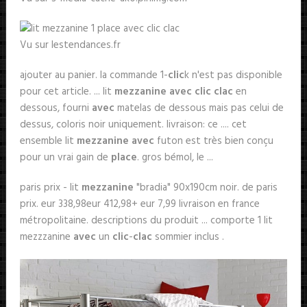
Vu sur lestendances.fr
ajouter au panier. la commande 1-
clic
k n'est pas disponible
pour cet article. ... lit
mezzanine avec clic clac
en
dessous, fourni
avec
matelas de dessous mais pas celui de
dessus, coloris noir uniquement. livraison: ce .... cet
ensemble lit
mezzanine avec
futon est très bien conçu
pour un vrai gain de
place
. gros bémol, le ...
paris prix - lit
mezzanine
"bradia" 90x190cm noir. de paris
prix. eur 338,98eur 412,98+ eur 7,99 livraison en france
métropolitaine. descriptions du produit ... comporte 1 lit
mezzzanine
avec
un
clic
-
clac
sommier inclus .