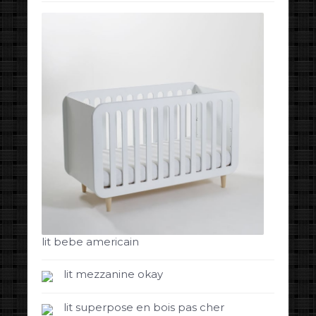
lit bebe americain
lit mezzanine okay
lit superpose en bois pas cher