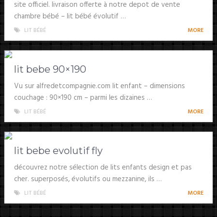
site officiel. livraison offerte à notre depot de vente
chambre bébé – lit bébé évolutif …
LIT BÉBÉ
MORE
lit bebe 90×190
Vu sur alfredetcompagnie.com lit enfant – dimensions
couchage : 90×190 cm – parmi les dizaines …
LIT BÉBÉ
MORE
lit bebe evolutif fly
découvrez notre sélection de lits enfants design et pas
cher. superposés, évolutifs ou mezzanine, ils …
LIT BÉBÉ
MORE