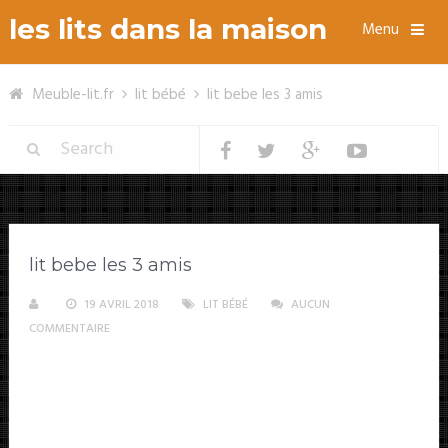
les lits dans la maison
Menu
Meuble-lit.fr
lit bébé
lit bebe les 3 amis
lit bebe les 3 amis
19 AVRIL 2018
LIT BÉBÉ
AUCUN
COMMENTAIRE