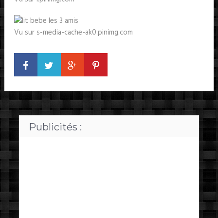
Vu sur s-media-cache-ak0.pinimg.com
Publicités :