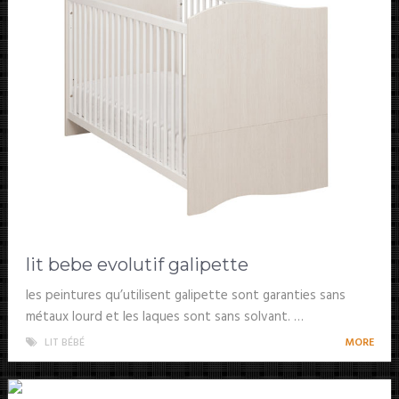
lit bebe evolutif galipette
les peintures qu’utilisent galipette sont garanties sans
métaux lourd et les laques sont sans solvant. …
LIT BÉBÉ
MORE