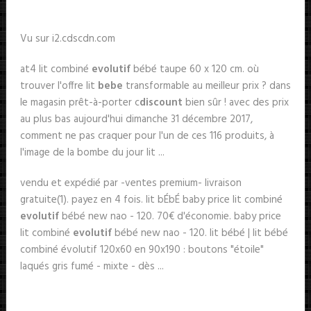
Vu sur i2.cdscdn.com
at4 lit combiné
evolutif
bébé taupe 60 x 120 cm. où
trouver l'offre lit
bebe
transformable au meilleur prix ? dans
le magasin prêt-à-porter c
discount
bien sûr ! avec des prix
au plus bas aujourd'hui dimanche 31 décembre 2017,
comment ne pas craquer pour l'un de ces 116 produits, à
l'image de la bombe du jour lit ...
vendu et expédié par -ventes premium- livraison
gratuite(1). payez en 4 fois. lit bÉbÉ baby price lit combiné
evolutif
bébé new nao - 120. 70€ d'économie. baby price
lit combiné
evolutif
bébé new nao - 120. lit bébé | lit bébé
combiné évolutif 120x60 en 90x190 : boutons "étoile"
laqués gris fumé - mixte - dès ...