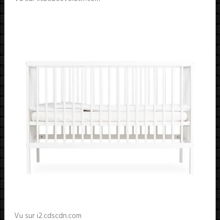
Vu sur i2.cdscdn.com