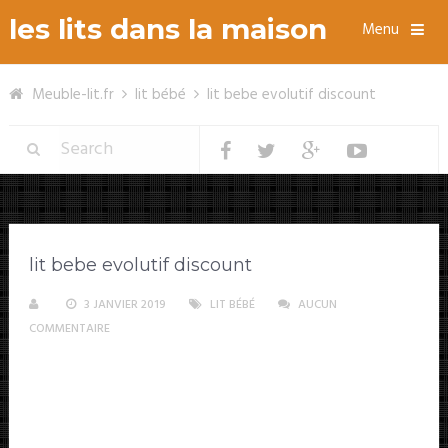
les lits dans la maison
Menu
Meuble-lit.fr
lit bébé
lit bebe evolutif discount
lit bebe evolutif discount
3 JANVIER 2019
LIT BÉBÉ
AUCUN
COMMENTAIRE