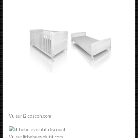
Vu sur i2.cdscdn.com
Vu sur litbebeevolutif.com